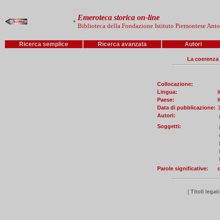
Emeroteca storica on-line
Biblioteca della Fondazione Istituto Piemontese Ant
Ricerca semplice
Ricerca avanzata
Autori
La coerenza d
Collocazione:
Lingua:
i
Paese:
I
Data di pubblicazione:
Autori:
Soggetti:
Parole significative:
[
Titoli legat